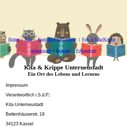
Home
Kita
Kontakt/Info/Termine
Foto´s Kita/Krippe
Impressum
Kontakt
Fotogalerie
Kita & Krippe Unterneustadt
Ein Ort des Lebens und Lernens
Impressum
Verantwortlich i.S.d.P.:
Kita Unterneustadt
Bettenhäuserstr. 18
34123 Kassel